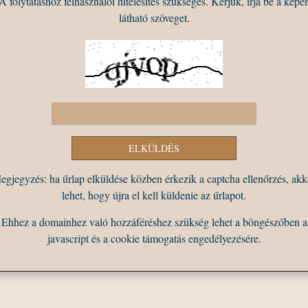
A folytatáshoz felhasználói hitelesítés szükséges. Kérjük, írja be a képe
látható szöveget.
egjegyzés: ha űrlap elküldése közben érkezik a captcha ellenőrzés, akk
lehet, hogy újra el kell küldenie az űrlapot.
Ehhez a domainhez való hozzáféréshez szükség lehet a böngészőben a
javascript és a cookie támogatás engedélyezésére.